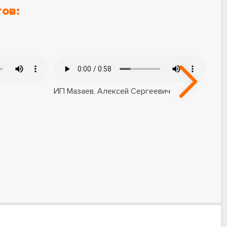
ов:
ИП Мазаев, Алексей Сергеевич
ООО
Евг