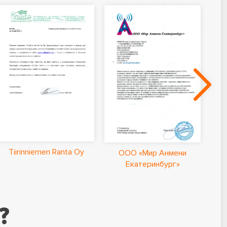
Ла
Tiirinniemen Ranta Oy
ООО «Мир Анмени
Екатеринбург»
?