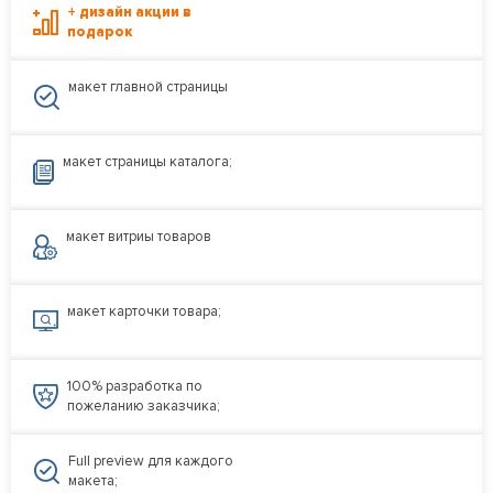
+ дизайн акции в
подарок
макет главной страницы
макет страницы каталога;
макет витриы товаров
макет карточки товара;
100% разработка по
пожеланию заказчика;
Full preview для каждого
макета;