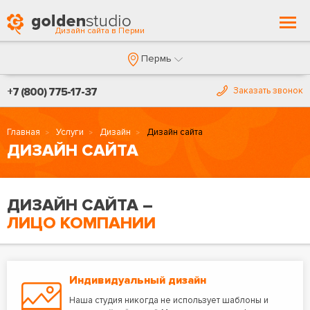
Togg
Дизайн сайта в Перми
navi
Пермь
+7 (800) 775-17-37
Заказать звонок
Главная
Услуги
Дизайн
Дизайн сайта
ДИЗАЙН САЙТА
ДИЗАЙН САЙТА –
ЛИЦО КОМПАНИИ
Индивидуальный дизайн
Наша студия никогда не использует шаблоны и