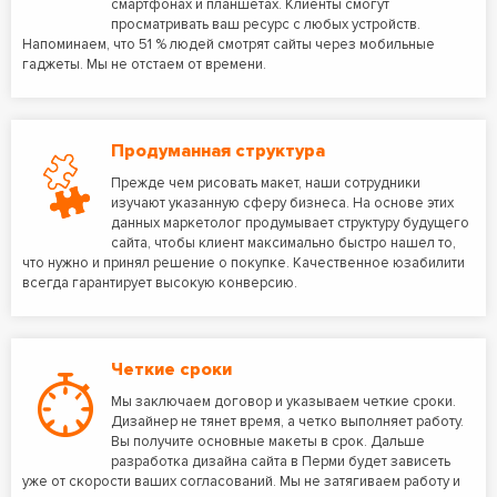
смартфонах и планшетах. Клиенты смогут
просматривать ваш ресурс с любых устройств.
Напоминаем, что 51 % людей смотрят сайты через мобильные
гаджеты. Мы не отстаем от времени.
Продуманная структура
Прежде чем рисовать макет, наши сотрудники
изучают указанную сферу бизнеса. На основе этих
данных маркетолог продумывает структуру будущего
сайта, чтобы клиент максимально быстро нашел то,
что нужно и принял решение о покупке. Качественное юзабилити
всегда гарантирует высокую конверсию.
Четкие сроки
Мы заключаем договор и указываем четкие сроки.
Дизайнер не тянет время, а четко выполняет работу.
Вы получите основные макеты в срок. Дальше
разработка дизайна сайта в Перми будет зависеть
уже от скорости ваших согласований. Мы не затягиваем работу и