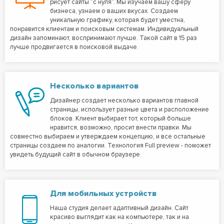
рисует сайты “с нуля”. Мы изучаем вашу сферу
бизнеса, узнаем о ваших вкусах. Создаем
уникальную графику, которая будет уместна,
понравится клиентам и поисковым системам. Индивидуальный
дизайн запоминают, воспринимают лучше. Такой сайт в 15 раз
лучше продвигается в поисковой выдаче.
Несколько вариантов
Дизайнер создает несколько вариантов главной
страницы, использует разные цвета и расположение
блоков. Клиент выбирает тот, который больше
нравится, возможно, просит внести правки. Мы
совместно выбираем и утверждаем концепцию, и все остальные
страницы создаем по аналогии. Технология Full preview - поможет
увидеть будущий сайт в обычном браузере.
Для мобильных устройств
Наша студия делает адаптивный дизайн. Сайт
красиво выглядит как на компьютере, так и на